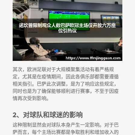
其次，欧洲足联对于大规模聚集活动有着严格规
定，尤其是在疫情期间，因此各俱乐部都需要遵循
相关指引。巴萨此次调整，是为了响应这些规定，
同时也是为了确保能够顺利进行赛事，不至于因疫
情再次受到影响。
2、对球队和球迷的影响
这种限制显然会对球队本身产生一定影响。对于巴
萨而言，每个主场比赛都是争取胜利和增加收入的