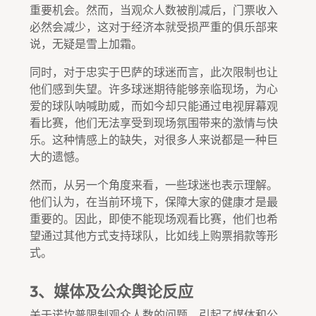
重要机会。然而，当观众人数被削减后，门票收入
必然会减少，这对于经济本就受损严重的俱乐部来
说，无疑是雪上加霜。
同时，对于忠实于巴萨的球迷而言，此次限制也让
他们感到失望。许多球迷期待能够亲临现场，为心
爱的球队呐喊助威，而如今却只能通过电视屏幕观
看比赛，他们无法享受到现场氛围带来的激情与快
乐。这种情感上的缺失，对很多人来说都是一种巨
大的遗憾。
然而，从另一个角度来看，一些球迷也表示理解。
他们认为，在当前环境下，保障大家的健康才是最
重要的。因此，即使不能现场观看比赛，他们也希
望通过其他方式支持球队，比如线上购票捐款等形
式。
3、媒体及公众舆论反应
关于诺坎普限制观众人数的问题，引起了媒体和公