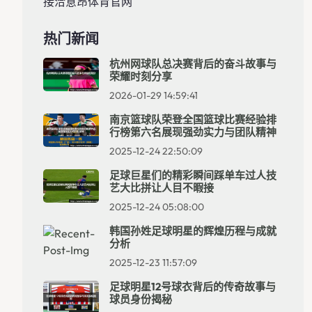
接洽意昂体育官网
热门新闻
杭州网球队总决赛背后的奋斗故事与
荣耀时刻分享
2026-01-29 14:59:41
南京篮球队荣登全国篮球比赛经验排
行榜第六名展现强劲实力与团队精神
2025-12-24 22:50:09
足球巨星们的精彩瞬间踩单车过人技
艺大比拼让人目不暇接
2025-12-24 05:08:00
韩国孙姓足球明星的辉煌历程与成就
分析
2025-12-23 11:57:09
足球明星12号球衣背后的传奇故事与
球员身份揭秘