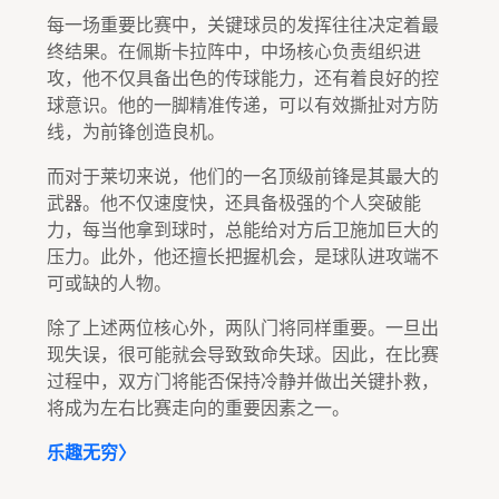
每一场重要比赛中，关键球员的发挥往往决定着最
终结果。在佩斯卡拉阵中，中场核心负责组织进
攻，他不仅具备出色的传球能力，还有着良好的控
球意识。他的一脚精准传递，可以有效撕扯对方防
线，为前锋创造良机。
而对于莱切来说，他们的一名顶级前锋是其最大的
武器。他不仅速度快，还具备极强的个人突破能
力，每当他拿到球时，总能给对方后卫施加巨大的
压力。此外，他还擅长把握机会，是球队进攻端不
可或缺的人物。
除了上述两位核心外，两队门将同样重要。一旦出
现失误，很可能就会导致致命失球。因此，在比赛
过程中，双方门将能否保持冷静并做出关键扑救，
将成为左右比赛走向的重要因素之一。
乐趣无穷〉