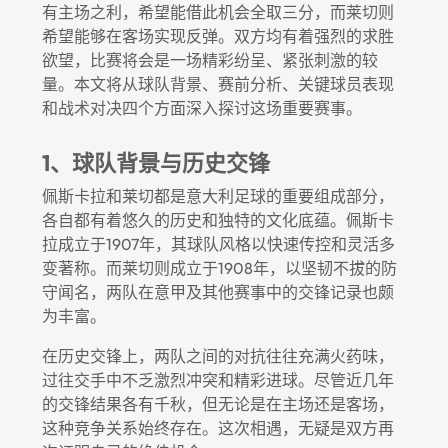
有主场之利，希望能借此机会全取三分，而莱切则
希望能够在客场实现反弹。双方均有着强烈的求胜
欲望，比赛将会是一场精彩纷呈、紧张刺激的较
量。本文将从球队背景、赛前分析、关键球员表现
和战术对决四个方面深入探讨这场重要赛事。
1、球队背景与历史交锋
佩斯卡拉和莱切都是意大利足球的重要组成部分，
各自都有着悠久的历史和独特的文化底蕴。佩斯卡
拉成立于1907年，其球队风格以快速传控和灵活多
变著称。而莱切则成立于1908年，以坚韧不拔的防
守闻名，两队在意甲及其他赛事中的交锋记录也颇
为丰富。
在历史交锋上，两队之间的对抗往往充满火药味，
过往交手中不乏激烈冲突和精彩进球。尽管近几年
的交锋结果各有千秋，但无论是在主场还是客场，
这种竞争关系始终存在。这次相遇，无疑是双方再