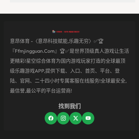
意昂体育 -〈意昂科技赋能,乐趣无穷〉✅🏆
『ffmjingguan.com』🏆✅是世界顶级真人游戏让生活
更精彩!星空综合体育为国内游戏玩家打造的全球最顶
级乐趣游戏APP,提供下载、入口、首页、平台、登
陆、官网、二十四小时专属客服在线服务!全球最安全,
最信誉,最公平的平台运营商!
找到我们