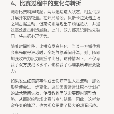
4、比赛过程中的变化与转折
随着比赛哨声响起，两队迅速进入状态，相互试探
并展开攻防较量。在开局阶段，佩斯卡拉凭借主场
之利占据主动，但莱切则展现出了顽强抵抗，并通
过高效反击制造威胁。此时，双方都意识到谁先破
门，将占据心理优势。
随着时间推移，比拼愈发白热化。当某一方抓住机
会率先取得进球时，全场气氛瞬间升温，对手随即
加强攻击力度力图扳平比分。这种情况下，不仅考
验了双方技战术水平，也检验了心理素质与应变能
力。
如果发生红黄牌事件或因伤病产生人员流动，那么
形势便会进一步变化。这些因素常常让原本计划好
的战术瞬间失效，使得教练团队需要即时调整策
略，从而影响整场比赛节奏与结果。因此，这样复
杂多变的情况，也为观众提供了极大的观看乐趣。