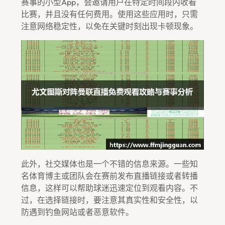
赛事的小型App，会邀请用户在特定时间段内收看
比赛，并且没有任何费用。使用这些应用时，只需
注意网络稳定性，以免在关键时刻出现卡顿现象。
此外，社交媒体也是一个不错的信息来源。一些知
名体育博主或团队会在赛前发布直播链接或者转播
信息，这样可以帮助球迷迅速定位到观看内容。不
过，在选择链接时，要注意其真实性和安全性，以
防遇到钓鱼网站或者恶意软件。