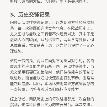
斯核心球员的发挥，否则很可能面临失利局面。
3、历史交锋记录
回顾两队过往交锋记录，可以发现双方曾经多次相
遇，每一次碰面都充满竞争气息。在欧战历史上，
尤文图斯与曼联之间有着不少经典对决，其中不乏
激动人心的瞬间。从战绩来看，两队各有胜负，但
总体来看，尤文稍占上风，这为他们提供了一定心
理优势。
值得一提的是，两队在面对不同类型对手时，各自
展现出的应变能力也有所不同。在以往交锋中，当
尤文采用强硬压迫策略时，他们往往能有效限制曼
联进攻，而当曼联通过快速反击打乱节奏，则常常
能制造威胁。因此，本场比赛将是双方教练智慧的
一次较量，也将考验球员们临场应变能力。
综上所述，两队历史上的每次碰撞都是一次全新的
挑战，也是检验彼此实力的重要舞台。本次交锋，