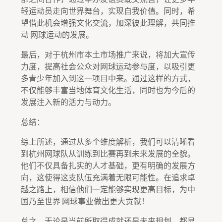
轻运动员走向世界舞台，实现自我价值。同时，希
望借此机会增强文化交流，加深彼此理解，共同推
动 网球运动的发展。
最后，对于杭州市本土市场推广来说，将加大宣传
力度，提高社会公众对网球运动参与度，以吸引更
多青少年加入到这一项目中来。通过这样的方式，
不仅能够丰富当地体育文化生活，同时也为今后的
发展注入新的活力与动力。
总结：
综上所述，通过从多个维度解析，我们可以清晰看
到杭州网球队从训练到比赛再到未来发展的全貌。
他们不仅具备扎实的人才基础，更有明确的发展方
向，这使得这支队伍充满着无限可能性。在追求卓
越之路上，相信他们一定能够实现更高目标，为中
国乃至世界 网球事业做出更大贡献！
总之，无论是当前所取得成就还是未来规划，都显