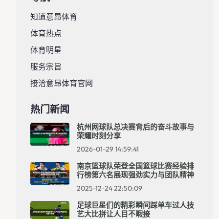
知道意昂体育
体育热点
体育明星
服务宗旨
接洽意昂体育官网
热门新闻
杭州网球队总决赛背后的奋斗故事与
荣耀时刻分享
2026-01-29 14:59:41
南京篮球队荣登全国篮球比赛经验排
行榜第六名展现强劲实力与团队精神
2025-12-24 22:50:09
足球巨星们的精彩瞬间踩单车过人技
艺大比拼让人目不暇接