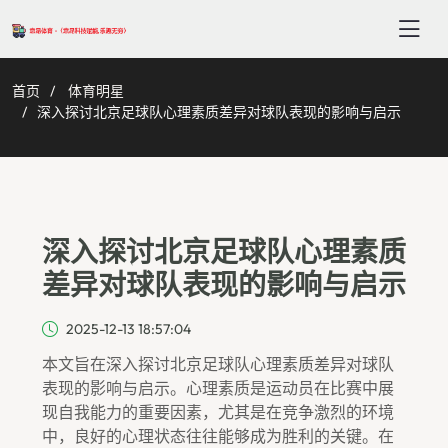
首页
体育明星
深入探讨北京足球队心理素质差异对球队表现的影响与启示
深入探讨北京足球队心理素质
差异对球队表现的影响与启示
2025-12-13 18:57:04
本文旨在深入探讨北京足球队心理素质差异对球队
表现的影响与启示。心理素质是运动员在比赛中展
现自我能力的重要因素，尤其是在竞争激烈的环境
中，良好的心理状态往往能够成为胜利的关键。在