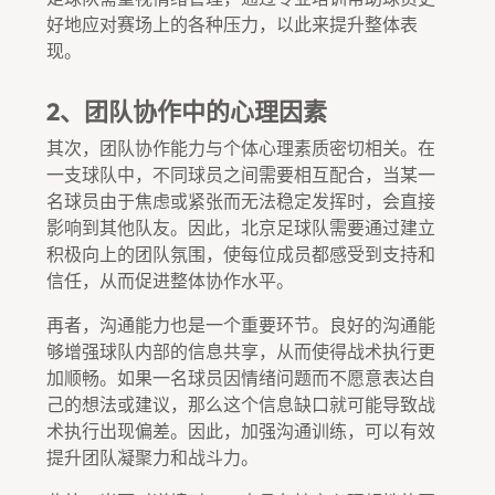
好地应对赛场上的各种压力，以此来提升整体表
现。
2、团队协作中的心理因素
其次，团队协作能力与个体心理素质密切相关。在
一支球队中，不同球员之间需要相互配合，当某一
名球员由于焦虑或紧张而无法稳定发挥时，会直接
影响到其他队友。因此，北京足球队需要通过建立
积极向上的团队氛围，使每位成员都感受到支持和
信任，从而促进整体协作水平。
再者，沟通能力也是一个重要环节。良好的沟通能
够增强球队内部的信息共享，从而使得战术执行更
加顺畅。如果一名球员因情绪问题而不愿意表达自
己的想法或建议，那么这个信息缺口就可能导致战
术执行出现偏差。因此，加强沟通训练，可以有效
提升团队凝聚力和战斗力。