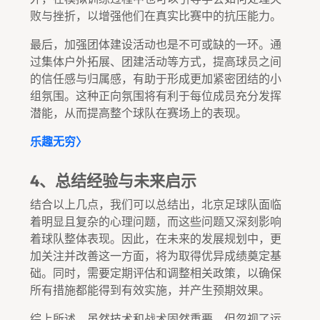
败与挫折，以增强他们在真实比赛中的抗压能力。
最后，加强团体建设活动也是不可或缺的一环。通
过集体户外拓展、团建活动等方式，提高球员之间
的信任感与归属感，有助于形成更加紧密团结的小
组氛围。这种正向氛围将有利于每位成员充分发挥
潜能，从而提高整个球队在赛场上的表现。
乐趣无穷〉
4、总结经验与未来启示
结合以上几点，我们可以总结出，北京足球队面临
着明显且复杂的心理问题，而这些问题又深刻影响
着球队整体表现。因此，在未来的发展规划中，更
加关注并改善这一方面，将为取得优异成绩奠定基
础。同时，需要定期评估和调整相关政策，以确保
所有措施都能得到有效实施，并产生预期效果。
综上所述，虽然技术和战术固然重要，但忽视了运