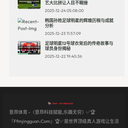
艺大比拼让人目不暇接
2025-12-24 05:08:00
韩国孙姓足球明星的辉煌历程与成就
分析
2025-12-23 11:57:09
足球明星12号球衣背后的传奇故事与
球员身份揭秘
2025-12-22 19:40:36
意昂体育 -〈意昂科技赋能,乐趣无穷〉✅🏆
『ffmjingguan.com』🏆✅是世界顶级真人游戏让生活