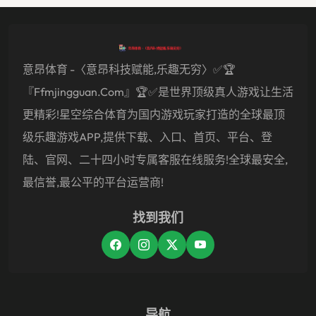
意昂体育 -〈意昂科技赋能,乐趣无穷〉✅🏆
『ffmjingguan.com』🏆✅是世界顶级真人游戏让生活
更精彩!星空综合体育为国内游戏玩家打造的全球最顶
级乐趣游戏APP,提供下载、入口、首页、平台、登
陆、官网、二十四小时专属客服在线服务!全球最安全,
最信誉,最公平的平台运营商!
找到我们
导航