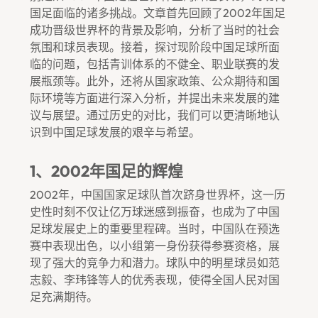
国足面临的诸多挑战。文章首先回顾了2002年国足
成功晋级世界杯的背景及影响，分析了当时的社会
氛围和球员表现。接着，探讨现阶段中国足球所面
临的问题，包括青训体系的不健全、职业联赛的发
展瓶颈等。此外，还将从国家政策、公众期待和国
际环境等方面进行深入分析，并提出未来发展的建
议与展望。通过历史的对比，我们可以更清晰地认
识到中国足球发展的艰辛与希望。
1、2002年国足的辉煌
2002年，中国国家足球队首次跻身世界杯，这一历
史性时刻不仅让亿万球迷感到振奋，也成为了中国
足球发展史上的重要里程碑。当时，中国队在预选
赛中表现出色，以小组第一身份获得参赛资格，展
现了强大的竞争力和潜力。球队中的明星球员如范
志毅、李玮锋等人的优秀表现，使得全国人民对国
足充满期待。