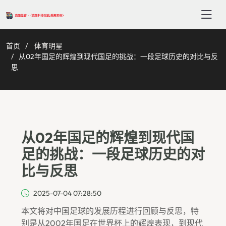
首页
体育明星
从02年国足的辉煌到现代国足的挑战：一段足球历史的对比与反
思
从02年国足的辉煌到现代国
足的挑战：一段足球历史的对
比与反思
2025-07-04 07:28:50
本文将对中国足球的发展历程进行回顾与反思，特
别是从2002年国足在世界杯上的辉煌表现，到现代