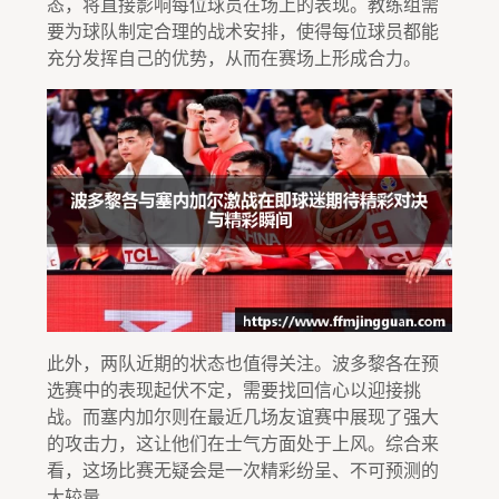
态，将直接影响每位球员在场上的表现。教练组需
要为球队制定合理的战术安排，使得每位球员都能
充分发挥自己的优势，从而在赛场上形成合力。
此外，两队近期的状态也值得关注。波多黎各在预
选赛中的表现起伏不定，需要找回信心以迎接挑
战。而塞内加尔则在最近几场友谊赛中展现了强大
的攻击力，这让他们在士气方面处于上风。综合来
看，这场比赛无疑会是一次精彩纷呈、不可预测的
大较量。