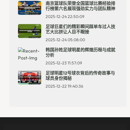
南京篮球队荣登全国篮球比赛经验排
行榜第六名展现强劲实力与团队精神
2025-12-24 22:50:09
足球巨星们的精彩瞬间踩单车过人技
艺大比拼让人目不暇接
2025-12-24 05:08:00
韩国孙姓足球明星的辉煌历程与成就
分析
2025-12-23 11:57:09
足球明星12号球衣背后的传奇故事与
球员身份揭秘
2025-12-22 19:40:36