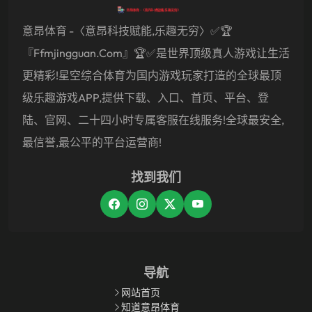
意昂体育 -〈意昂科技赋能,乐趣无穷〉✅🏆
『ffmjingguan.com』🏆✅是世界顶级真人游戏让生活
更精彩!星空综合体育为国内游戏玩家打造的全球最顶
级乐趣游戏APP,提供下载、入口、首页、平台、登
陆、官网、二十四小时专属客服在线服务!全球最安全,
最信誉,最公平的平台运营商!
找到我们
导航
网站首页
知道意昂体育