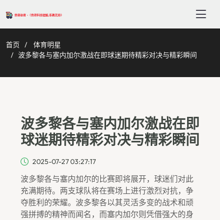
首页
体育明星
波多黎各与塞内加尔激战在即球迷期待精彩对决与精彩瞬间
波多黎各与塞内加尔激战在即
球迷期待精彩对决与精彩瞬间
2025-07-27 03:27:17
波多黎各与塞内加尔的比赛即将展开，球迷们对此
充满期待。两支球队将在赛场上进行激烈对抗，争
夺胜利的荣耀。波多黎各以其灵活多变的战术和顽
强拼搏的精神而闻名，而塞内加尔则凭借强大的身