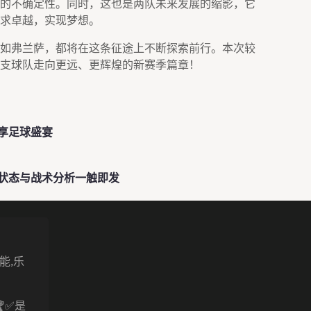
的不确定性。同时，这也是两队未来发展的缩影，它
求卓越，实现梦想。
如弗兰萨，都将在这条征途上不断探索前行。本次较
支球队走向更远、更辉煌的新赛季篇章！
享足球盛宴
状态与战术分析一触即发
能,乐
🏆✅是