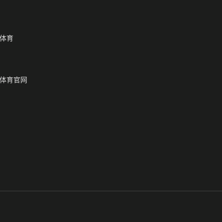
体育
体育官网