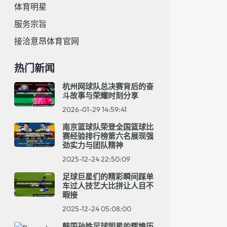
体育明星
服务宗旨
接洽意昂体育官网
热门新闻
杭州网球队总决赛背后的奋
斗故事与荣耀时刻分享
2026-01-29 14:59:41
南京篮球队荣登全国篮球比
赛经验排行榜第六名展现强
劲实力与团队精神
2025-12-24 22:50:09
足球巨星们的精彩瞬间踩单
车过人技艺大比拼让人目不
暇接
2025-12-24 05:08:00
韩国孙姓足球明星的辉煌历