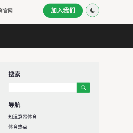
加入我们
育官网
搜索
导航
知道意昂体育
体育热点