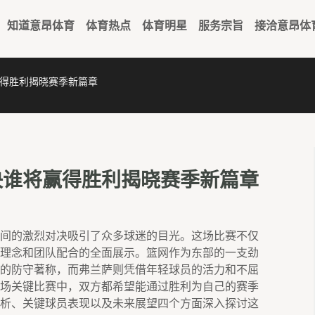
知道意昂体育
体育热点
体育明星
服务宗旨
接洽意昂体
得胜利揭晓赛季新篇章
决谁将赢得胜利揭晓赛季新篇章
间的激烈对决吸引了众多球迷的目光。这场比赛不仅
理念和团队配合的全面展示。篮网作为东部的一支劲
的防守著称，而弗兰萨则凭借年轻球员的活力和不屈
场关键比赛中，双方都希望能通过胜利为自己的赛季
析、关键球员表现以及未来展望四个方面深入探讨这