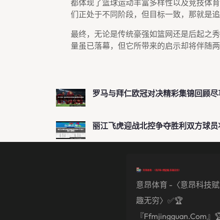
都体现了篮球运动丰富多样性以及竞技体育
们正处于不同阶段，但目标一致，那就是追
最终，无论是传统豪强如篮网还是后起之秀
量虽已落幕，但它所带来的启示却将伴随两
罗马与拜仁欧冠对决精彩集锦回顾尽
丽江飞虎迎战北控争夺胜利双方球员
意昂体育 -〈意昂科技赋
趣无穷〉✅🏆
『ffmjingguan.com』