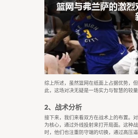
综上所述，虽然篮网在纸面上占据优势，但
此，这场对决无疑是一场实力与智慧的较量
2、战术分析
接下来，我们来看双方在战术上的布置。对
为核心，通过外线投射来打开局面。这种战
时，他们也注重防守端的切换，通过高压逼