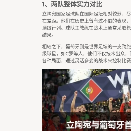
1、两队整体实力对比
立陶宛国家足球队在国际足坛相对较弱，尽
在差距。他们在历史上曾有过不俗的表现，
顶级行列。球队主教练在战术上通常采取稳
结果。
相较之下，葡萄牙则是世界足坛的一支劲旅
级球星，如C罗等人，他们不仅技术出众，
各种局面，通过灵活多变的战术来控制比赛