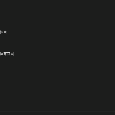
体育
体育官网