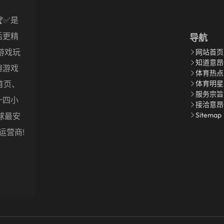
🏆✅是
活更精
导航
游戏玩
网站首页
知道意昂
趣游戏
体育热点
体育明星
首页、
服务宗旨
十四小
接洽意昂
Sitemap
球最安
运营商!