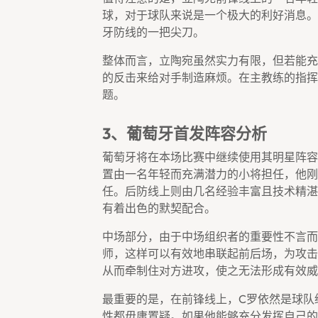
球，对于球队来说是一个极大的利好消息。
牙防线的一把尖刀。
整体而言，立陶宛虽然实力有限，但若能充
的反击来给对手制造麻烦。在主教练的指挥
题。
3、葡萄牙首发阵容分析
葡萄牙将在本场比赛中继续使用其明星阵容
置由一名年轻而充满潜力的小将担任，他刚
任。后防线上则由几名经验丰富且技术精湛
有着出色的默契配合。
中场部分，由于中场组织者的重要性不言而
师，这样可以有效地串联起前后场，为攻击
从而牵制住对方进攻，使之无法形成有效威
最重要的是，在前锋线上，C罗依然是球队
性都毋庸置疑。如果他能够充分发挥自己的