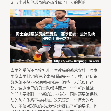
无形中对其他球员的心态造成了巨大的影响。
库里的受伤还直接打乱了主教练的战术安排。原本
围绕库里制定的进攻体系瞬间失去了支柱，这使得
教练组不得不在短时间内进行调整。无论如何调
整，缺少库里的勇士队都将面对一个全新的挑战。
他们需要找到一个新的进攻核心，同时还要确保球
队的防守体系不被撼动。这无疑是一个巨大的考
验，不仅对球队的技战术能力提出了新的要求，也