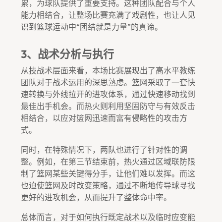
累，为球队提供了重要支持。这种团队配合与个人
能力相结合，让整场比赛充满了戏剧性，也让人见
识到篮球运动中“团结就是力量”的真谛。
3、战术分析与执行
从技战术层面来看，本场比赛展现出了高水平教练
团队对于战术运用的深思熟虑。篮网采取了一套快
速转换与外线拉开的进攻体系，通过快速移动找到
最佳出手机会。而热火则利用坚固防守与有效反击
相结合，以应对篮网迅速而富有侵略性的攻击方
式。
同时，在特殊情况下，两队也进行了针对性的调
整。例如，在第三节结束前，热火通过区域联防限
制了篮网某些关键得分手，让他们难以发挥。而这
也迫使篮网及时改变策略，通过不断地传导球寻找
更好的进攻机会，从而提升了整体命中率。
总体而言，对于如何执行既定战术以及临时应变能