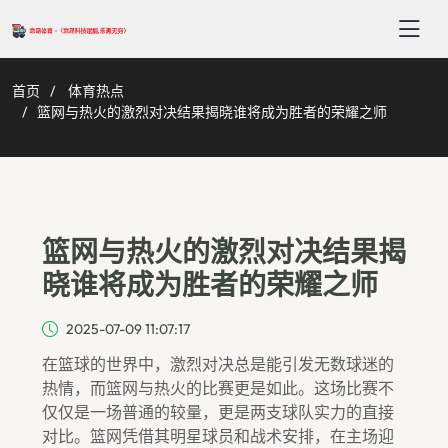
首页
体育热点
篮网与热火的激烈对决结果揭晓谁将成为胜者的荣耀之师
篮网与热火的激烈对决结果揭
晓谁将成为胜者的荣耀之师
2025-07-09 11:07:17
在篮球的世界中，激烈对决总是能引发无数球迷的
热情，而篮网与热火的比赛更是如此。这场比赛不
仅仅是一场普通的较量，更是两支球队实力的直接
对比。篮网凭借其明星球员和战术安排，在主场迎