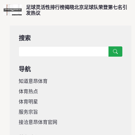
足球灵活性排行榜揭晓北京足球队荣登第七名引
发热议
搜索
导航
知道意昂体育
体育热点
体育明星
服务宗旨
接洽意昂体育官网