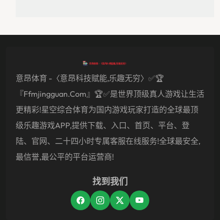
意昂体育 -〈意昂科技赋能,乐趣无穷〉✅🏆
『ffmjingguan.com』🏆✅是世界顶级真人游戏让生活
更精彩!星空综合体育为国内游戏玩家打造的全球最顶
级乐趣游戏APP,提供下载、入口、首页、平台、登
陆、官网、二十四小时专属客服在线服务!全球最安全,
最信誉,最公平的平台运营商!
找到我们