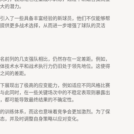
大的潜力。
引入了一些具备丰富经验的新球员，他们不仅能够帮
提供更多战术选择，从而进一步增强了球队的灵活
名前列的几支强队相比，仍然存在一定差距。例如，
体技术水平和战术执行力仍旧处于领先地位。这使得
之间的差距。
下展现出了极高的应变能力，例如适应不同风格比赛
与此同时，在一些关键场次中的不稳定表现则暴露出
，都可能导致最终结果的不确定性。
的训练体系，而这也意味着竞争会更加激烈。为了保
态，并及时调整自身策略以应对变化。