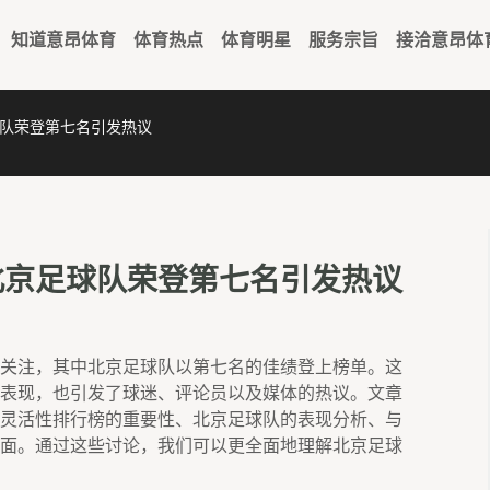
知道意昂体育
体育热点
体育明星
服务宗旨
接洽意昂体
队荣登第七名引发热议
北京足球队荣登第七名引发热议
关注，其中北京足球队以第七名的佳绩登上榜单。这
表现，也引发了球迷、评论员以及媒体的热议。文章
灵活性排行榜的重要性、北京足球队的表现分析、与
面。通过这些讨论，我们可以更全面地理解北京足球