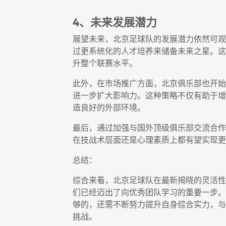
4、未来发展潜力
展望未来，北京足球队的发展潜力依然可观
过更系统化的人才培养来储备未来之星。这
升整个联赛水平。
此外，在市场推广方面，北京俱乐部也开始
进一步扩大影响力。这种策略不仅有助于增
造良好的外部环境。
最后，通过加强与国外顶级俱乐部交流合作
在技战术层面还是心理素质上都有望实现更
总结：
综合来看，北京足球队在最新揭晓的灵活性
们已经迈出了向优秀团队学习的重要一步。
够的，还需不断努力提升自身综合实力，与
挑战。