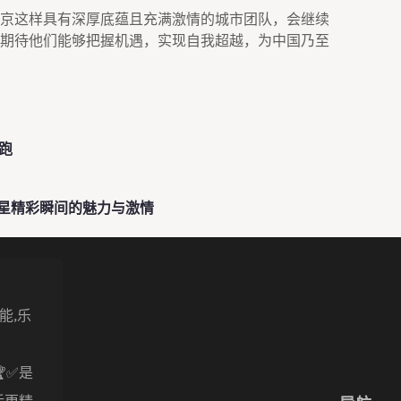
京这样具有深厚底蕴且充满激情的城市团队，会继续
期待他们能够把握机遇，实现自我超越，为中国乃至
跑
星精彩瞬间的魅力与激情
能,乐
🏆✅是