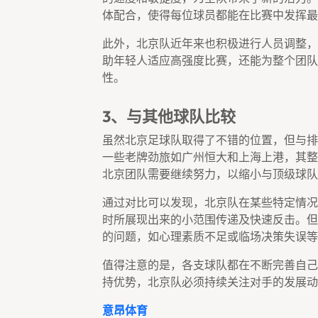
体配合，使得每位球员都能在比赛中发挥最
此外，北京队近年来也积极进行人员调整，
助年轻人适应高强度比赛，还能为整个团队
性。
3、与其他球队比较
虽然北京足球队取得了不错的位置，但与排
一些老牌劲旅如广州恒大和上海上港，其整
北京团队需要继续努力，以缩小与顶级球队
通过对比可以发现，北京队在某些特定情况
时所展现出来的小范围传递及快速反击。但
的问题，如心理素质不足或临场决策失误等
值得注意的是，各支球队都在不断完善自己
持优势，北京队必须持续关注对手的发展动
意昂体育