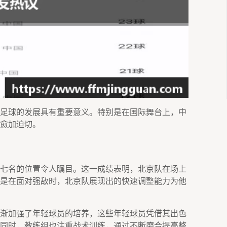
足球的发展具有重要意义。特别是在国际舞台上，中
愈加迫切。
七名的位置令人瞩目。这一成绩表明，北京队在场上
是在面对强敌时，北京队展现出的快速调整能力为他
渐加强了年轻球员的培养，这些年轻球员凭借其出色
同时，教练组也注重战术训练，通过不断磨合提高整